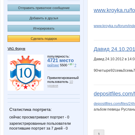
Pfeil
Vlad88
Отправить приватное сообщение
www.kroyka.ru/f
Добавить в друзья
www.kroyka.ru/forum/in
Игнорировать
shoe_cosmetics
simon-n
Сделать подарок
Давид 24.10.2012
VAG Форум
Робот Форума
Саиды
популярность:
Давид 24.10.2012 в 14:
4721 место
+10 ↑
рейтинг
5500
?
90четыре92семь0семь7
Привилегированный
пользователь
10
уровня
depositfiles.com/
depositfiles.com/files/2
Статистика портрета:
альбом певицы Русланы
сейчас просматривают портрет - 0
зарегистрированные пользователи
посетившие портрет за 7 дней - 0
1