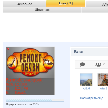
Блог
( 3 )
Основное
Др
Шпионаж
Блог
28
A.B.M
AllexB
Посмотреть ещё
Портрет заполнен на 79 %